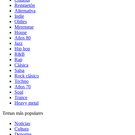
Reggaetón
Alternativa
Indie
Oldies
Merengue
House
Años 80
Jazz
Hip hop
R&B
Rap
Clásica
Salsa
Rock clásico
Techno
Años 70
Soul
Trance
Heavy metal
Temas más populares
Noticias
Cultura
Deportes