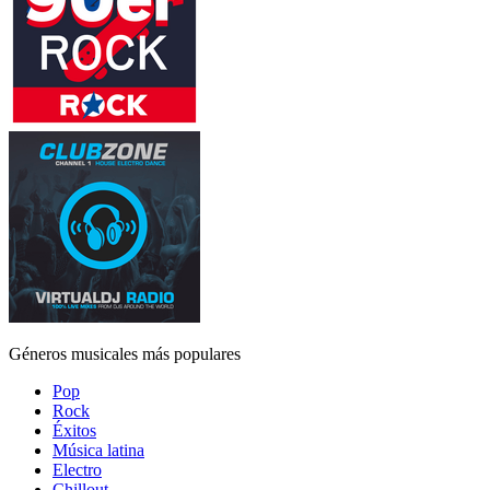
Géneros musicales más populares
Pop
Rock
Éxitos
Música latina
Electro
Chillout