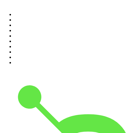
Top 100 podcasts en
México
1
.
Relatos de la Noche
2
.
La Cotorrisa
3
.
La Corneta
4
.
Leyendas Legendarias
5
.
EXTRA ANORMAL
6
.
DramaMex: Historias que merecen ser escuchadas
7
.
Penitencia
8
.
Chisme Corporativo
9
.
No Son Horas
10
.
Martha Debayle