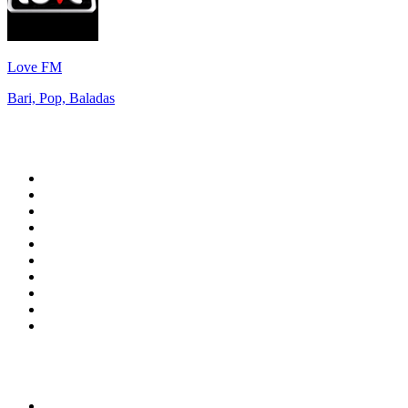
Love FM
Bari, Pop, Baladas
Top 100 en
radio.net
1
.
Hits FM 106.1
2
.
Mix 106.5 FM
3
.
Heart London
4
.
ANTENNE BAYERN - 2000er Hits
5
.
La Primera 88.5 Fm
6
.
Q 107
7
.
Radio Uva 90.5 FM
8
.
Ministerio W.A.M Radio
9
.
ROCK ANTENNE - 90er Rock
10
.
Virtual DJ Radio - Clubzone
Top 100 podcasts en
México
1
.
Relatos de la Noche