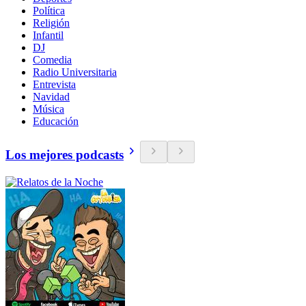
Política
Religión
Infantil
DJ
Comedia
Radio Universitaria
Entrevista
Navidad
Música
Educación
Los mejores podcasts