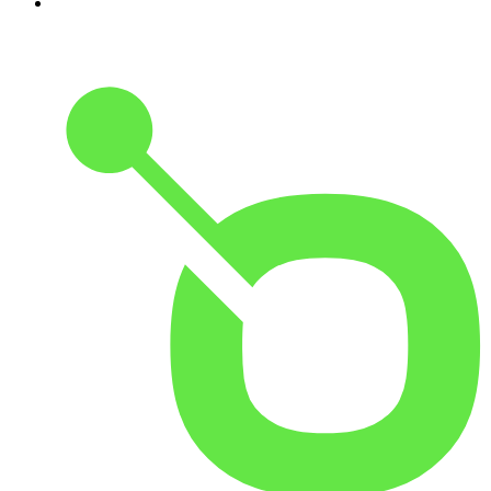
10
.
Martha Debayle