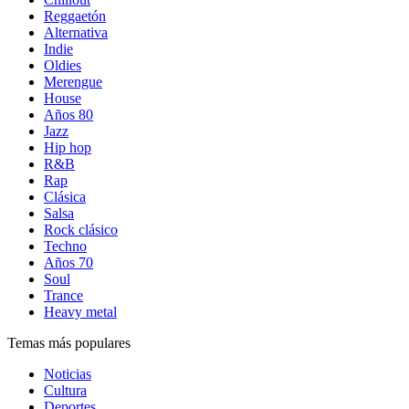
Reggaetón
Alternativa
Indie
Oldies
Merengue
House
Años 80
Jazz
Hip hop
R&B
Rap
Clásica
Salsa
Rock clásico
Techno
Años 70
Soul
Trance
Heavy metal
Temas más populares
Noticias
Cultura
Deportes