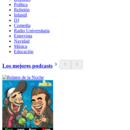
Política
Religión
Infantil
DJ
Comedia
Radio Universitaria
Entrevista
Navidad
Música
Educación
Los mejores podcasts