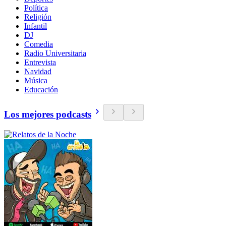
Política
Religión
Infantil
DJ
Comedia
Radio Universitaria
Entrevista
Navidad
Música
Educación
Los mejores podcasts