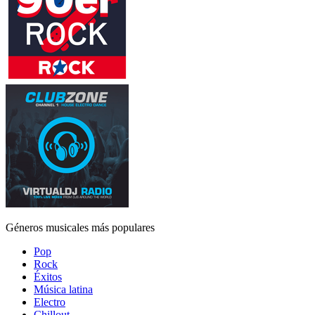
Géneros musicales más populares
Pop
Rock
Éxitos
Música latina
Electro
Chillout