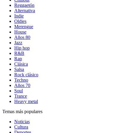
Reggaetón
Alternativa
Indie
Oldies
Merengue
House
Años 80
Jazz
Hip hop
R&B
Rap
Clásica
Salsa
Rock clásico
Techno
Años 70
Soul
Trance
Heavy metal
Temas más populares
Noticias
Cultura
Deportes