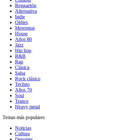
Reggaetón
Alternativa
Indie
Oldies
Merengue
House
Años 80
Jazz
Hip hop
R&B
Rap
Clásica
Salsa
Rock clásico
Techno
Años 70
Soul
Trance
Heavy metal
Temas más populares
Noticias
Cultura
Deportes