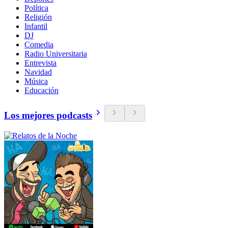
Política
Religión
Infantil
DJ
Comedia
Radio Universitaria
Entrevista
Navidad
Música
Educación
Los mejores podcasts