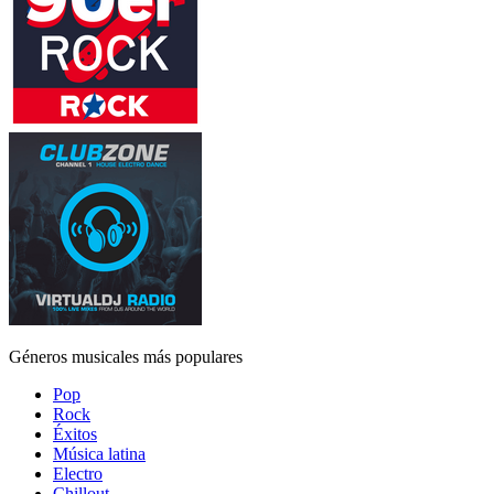
Géneros musicales más populares
Pop
Rock
Éxitos
Música latina
Electro
Chillout