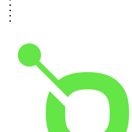
7
.
Penitencia
8
.
Chisme Corporativo
9
.
No Son Horas
10
.
Martha Debayle