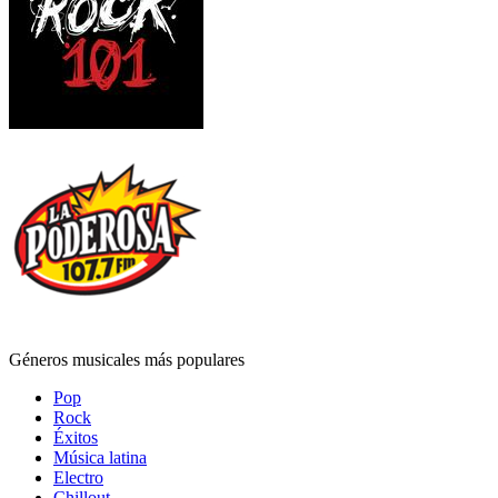
Géneros musicales más populares
Pop
Rock
Éxitos
Música latina
Electro
Chillout