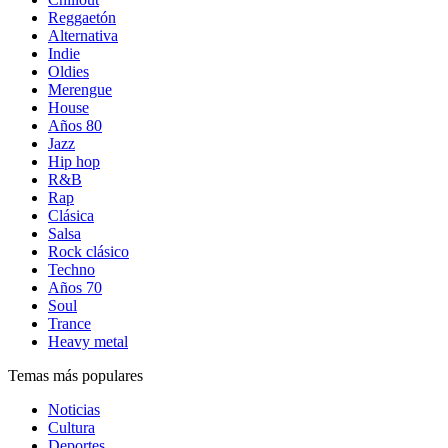
Reggaetón
Alternativa
Indie
Oldies
Merengue
House
Años 80
Jazz
Hip hop
R&B
Rap
Clásica
Salsa
Rock clásico
Techno
Años 70
Soul
Trance
Heavy metal
Temas más populares
Noticias
Cultura
Deportes