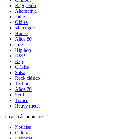
Reggaetón
Alternativa
Indie
Oldies
Merengue
House
Años 80
Jazz
Hip hop
R&B
Rap
Clásica
Salsa
Rock clásico
Techno
Años 70
Soul
Trance
Heavy metal
Temas más populares
Noticias
Cultura
Deportes