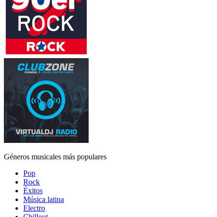
Géneros musicales más populares
Pop
Rock
Éxitos
Música latina
Electro
Chillout