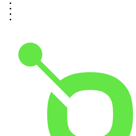
7
.
Penitencia
8
.
Chisme Corporativo
9
.
No Son Horas
10
.
Martha Debayle