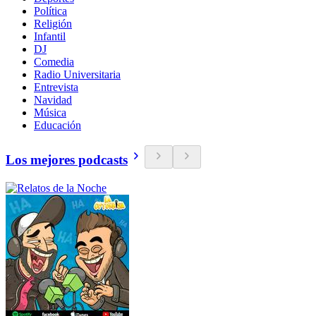
Política
Religión
Infantil
DJ
Comedia
Radio Universitaria
Entrevista
Navidad
Música
Educación
Los mejores podcasts