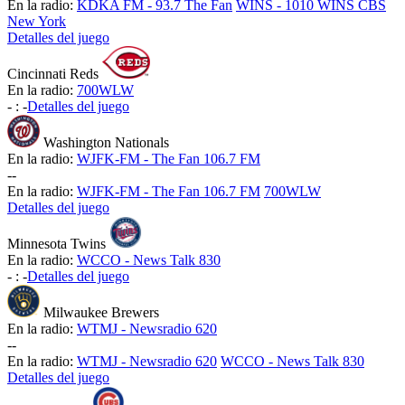
En la radio:
KDKA FM - 93.7 The Fan
WINS - 1010 WINS CBS
New York
Detalles del juego
Cincinnati Reds
En la radio:
700WLW
-
:
-
Detalles del juego
Washington Nationals
En la radio:
WJFK-FM - The Fan 106.7 FM
-
-
En la radio:
WJFK-FM - The Fan 106.7 FM
700WLW
Detalles del juego
Minnesota Twins
En la radio:
WCCO - News Talk 830
-
:
-
Detalles del juego
Milwaukee Brewers
En la radio:
WTMJ - Newsradio 620
-
-
En la radio:
WTMJ - Newsradio 620
WCCO - News Talk 830
Detalles del juego