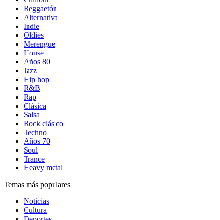
Reggaetón
Alternativa
Indie
Oldies
Merengue
House
Años 80
Jazz
Hip hop
R&B
Rap
Clásica
Salsa
Rock clásico
Techno
Años 70
Soul
Trance
Heavy metal
Temas más populares
Noticias
Cultura
Deportes