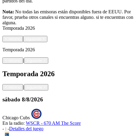
partidos del día.
Nota:
No todas las emisoras están disponibles fuera de EEUU. Por
favor, prueba otros canales si encuentras alguno.
si te encuentras con
alguna.
Temporada
2026
<
retorno
siguiente
>
Temporada
2026
|
<
retorno
siguiente
>
Temporada
2026
|
<
retorno
siguiente
>
sábado
8/8/2026
Chicago Cubs
En la radio:
WSCR - 670 AM The Score
-
:
-
Detalles del juego