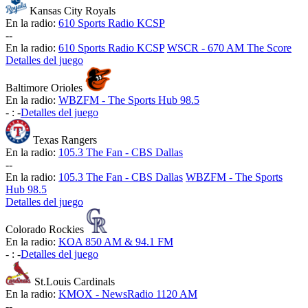
Kansas City Royals
En la radio:
610 Sports Radio KCSP
-
-
En la radio:
610 Sports Radio KCSP
WSCR - 670 AM The Score
Detalles del juego
Baltimore Orioles
En la radio:
WBZFM - The Sports Hub 98.5
-
:
-
Detalles del juego
Texas Rangers
En la radio:
105.3 The Fan - CBS Dallas
-
-
En la radio:
105.3 The Fan - CBS Dallas
WBZFM - The Sports
Hub 98.5
Detalles del juego
Colorado Rockies
En la radio:
KOA 850 AM & 94.1 FM
-
:
-
Detalles del juego
St.Louis Cardinals
En la radio:
KMOX - NewsRadio 1120 AM
-
-