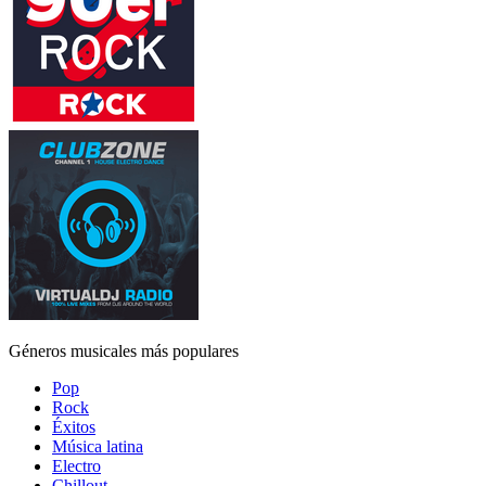
Géneros musicales más populares
Pop
Rock
Éxitos
Música latina
Electro
Chillout