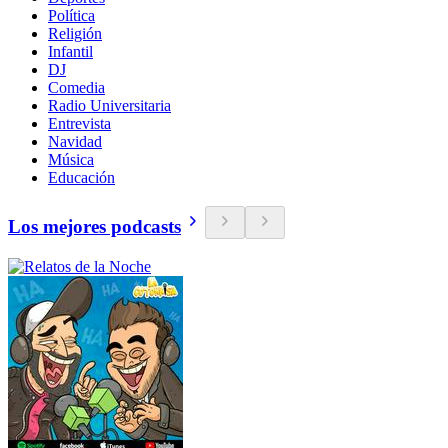
Política
Religión
Infantil
DJ
Comedia
Radio Universitaria
Entrevista
Navidad
Música
Educación
Los mejores podcasts