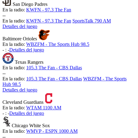
San Diego Padres
En la radio:
KWFN - 97.3 The Fan
-
-
En la radio:
KWFN - 97.3 The Fan
SportsTalk 790 AM
Detalles del juego
Baltimore Orioles
En la radio:
WBZFM - The Sports Hub 98.5
-
:
-
Detalles del juego
Texas Rangers
En la radio:
105.3 The Fan - CBS Dallas
-
-
En la radio:
105.3 The Fan - CBS Dallas
WBZFM - The Sports
Hub 98.5
Detalles del juego
Cleveland Guardians
En la radio:
WTAM 1100 AM
-
:
-
Detalles del juego
Chicago White Sox
En la radio:
WMVP - ESPN 1000 AM
-
-