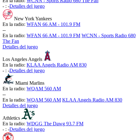
En la radio:
WCNN - Sports Radio 680 The Fan
-
:
-
Detalles del juego
New York Yankees
En la radio:
WFAN 66 AM - 101.9 FM
-
-
En la radio:
WFAN 66 AM - 101.9 FM
WCNN - Sports Radio 680
The Fan
Detalles del juego
Los Angeles Angels
En la radio:
KLAA Angels Radio AM 830
-
:
-
Detalles del juego
Miami Marlins
En la radio:
WQAM 560 AM
-
-
En la radio:
WQAM 560 AM
KLAA Angels Radio AM 830
Detalles del juego
Athletics
En la radio:
WDGG The Dawg 93.7 FM
-
:
-
Detalles del juego