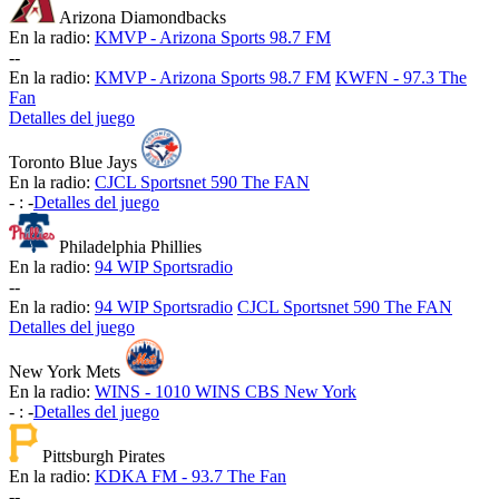
Arizona Diamondbacks
En la radio:
KMVP - Arizona Sports 98.7 FM
-
-
En la radio:
KMVP - Arizona Sports 98.7 FM
KWFN - 97.3 The
Fan
Detalles del juego
Toronto Blue Jays
En la radio:
CJCL Sportsnet 590 The FAN
-
:
-
Detalles del juego
Philadelphia Phillies
En la radio:
94 WIP Sportsradio
-
-
En la radio:
94 WIP Sportsradio
CJCL Sportsnet 590 The FAN
Detalles del juego
New York Mets
En la radio:
WINS - 1010 WINS CBS New York
-
:
-
Detalles del juego
Pittsburgh Pirates
En la radio:
KDKA FM - 93.7 The Fan
-
-