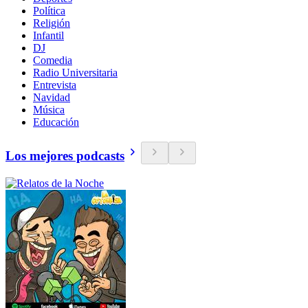
Política
Religión
Infantil
DJ
Comedia
Radio Universitaria
Entrevista
Navidad
Música
Educación
Los mejores podcasts