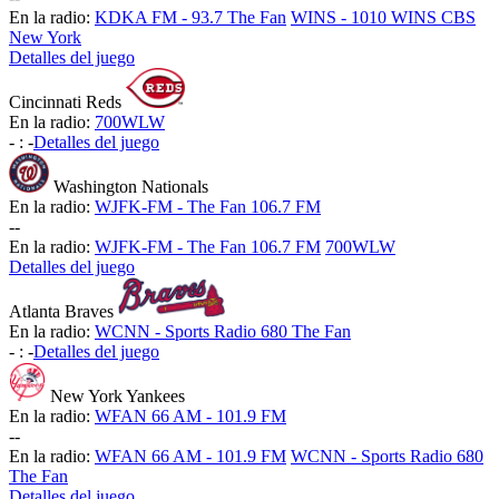
En la radio:
KDKA FM - 93.7 The Fan
WINS - 1010 WINS CBS
New York
Detalles del juego
Cincinnati Reds
En la radio:
700WLW
-
:
-
Detalles del juego
Washington Nationals
En la radio:
WJFK-FM - The Fan 106.7 FM
-
-
En la radio:
WJFK-FM - The Fan 106.7 FM
700WLW
Detalles del juego
Atlanta Braves
En la radio:
WCNN - Sports Radio 680 The Fan
-
:
-
Detalles del juego
New York Yankees
En la radio:
WFAN 66 AM - 101.9 FM
-
-
En la radio:
WFAN 66 AM - 101.9 FM
WCNN - Sports Radio 680
The Fan
Detalles del juego