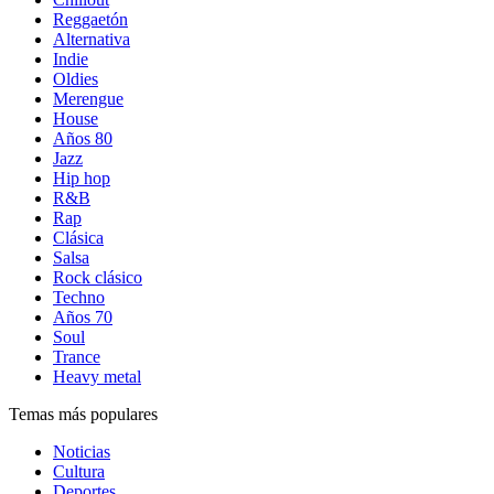
Reggaetón
Alternativa
Indie
Oldies
Merengue
House
Años 80
Jazz
Hip hop
R&B
Rap
Clásica
Salsa
Rock clásico
Techno
Años 70
Soul
Trance
Heavy metal
Temas más populares
Noticias
Cultura
Deportes