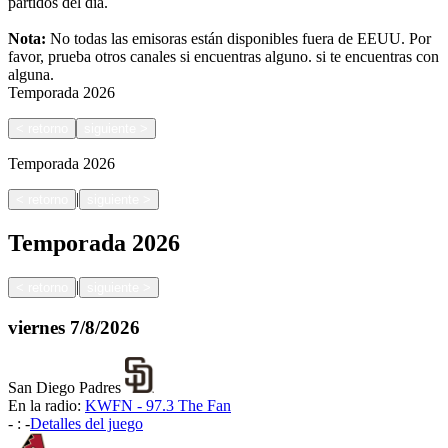
partidos del día.
Nota:
No todas las emisoras están disponibles fuera de EEUU. Por
favor, prueba otros canales si encuentras alguno.
si te encuentras con
alguna.
Temporada
2026
<
retorno
siguiente
>
Temporada
2026
|
<
retorno
siguiente
>
Temporada
2026
|
<
retorno
siguiente
>
viernes
7/8/2026
San Diego Padres
En la radio:
KWFN - 97.3 The Fan
-
:
-
Detalles del juego