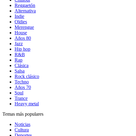
Reggaetón
Alternativa
Indie
Oldies
Merengue
House
Años 80
Jazz
Hip hop
R&B
Rap
Clásica
Salsa
Rock clásico
Techno
Años 70
Soul
Trance
Heavy metal
Temas más populares
Noticias
Cultura
Deportes