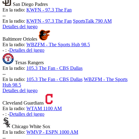
San Diego Padres
En la radio:
KWFN - 97.3 The Fan
-
-
En la radio:
KWFN - 97.3 The Fan
SportsTalk 790 AM
Detalles del juego
Baltimore Orioles
En la radio:
WBZFM - The Sports Hub 98.5
-
:
-
Detalles del juego
Texas Rangers
En la radio:
105.3 The Fan - CBS Dallas
-
-
En la radio:
105.3 The Fan - CBS Dallas
WBZFM - The Sports
Hub 98.5
Detalles del juego
Cleveland Guardians
En la radio:
WTAM 1100 AM
-
:
-
Detalles del juego
Chicago White Sox
En la radio:
WMVP - ESPN 1000 AM
-
-