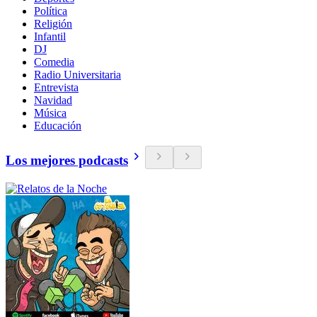
Política
Religión
Infantil
DJ
Comedia
Radio Universitaria
Entrevista
Navidad
Música
Educación
Los mejores podcasts