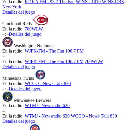
En la radio:
KDKA FM - 93.7 The Fan
WINS - 1010 WINS CBS
New York
Detalles del juego
Cincinnati Reds
En la radio:
700WLW
-
:
-
Detalles del juego
Washington Nationals
En la radio:
WJFK-FM - The Fan 106.7 FM
-
-
En la radio:
WJFK-FM - The Fan 106.7 FM
700WLW
Detalles del juego
Minnesota Twins
En la radio:
WCCO - News Talk 830
-
:
-
Detalles del juego
Milwaukee Brewers
En la radio:
WTMJ - Newsradio 620
-
-
En la radio:
WTMJ - Newsradio 620
WCCO - News Talk 830
Detalles del juego