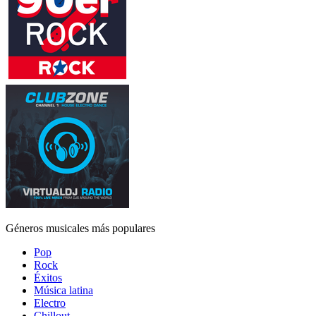
Géneros musicales más populares
Pop
Rock
Éxitos
Música latina
Electro
Chillout