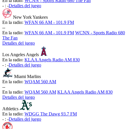
En la radio:
WCNN - Sports Radio 680 The Fan
-
:
-
Detalles del juego
New York Yankees
En la radio:
WFAN 66 AM - 101.9 FM
-
-
En la radio:
WFAN 66 AM - 101.9 FM
WCNN - Sports Radio 680
The Fan
Detalles del juego
Los Angeles Angels
En la radio:
KLAA Angels Radio AM 830
-
:
-
Detalles del juego
Miami Marlins
En la radio:
WQAM 560 AM
-
-
En la radio:
WQAM 560 AM
KLAA Angels Radio AM 830
Detalles del juego
Athletics
En la radio:
WDGG The Dawg 93.7 FM
-
:
-
Detalles del juego