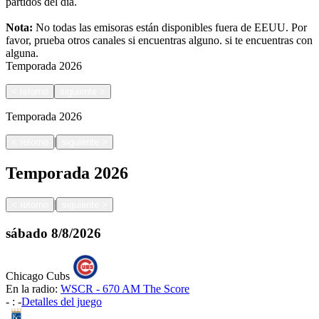
partidos del día.
Nota:
No todas las emisoras están disponibles fuera de EEUU. Por
favor, prueba otros canales si encuentras alguno.
si te encuentras con
alguna.
Temporada
2026
<
retorno
siguiente
>
Temporada
2026
|
<
retorno
siguiente
>
Temporada
2026
|
<
retorno
siguiente
>
sábado
8/8/2026
Chicago Cubs
En la radio:
WSCR - 670 AM The Score
-
:
-
Detalles del juego