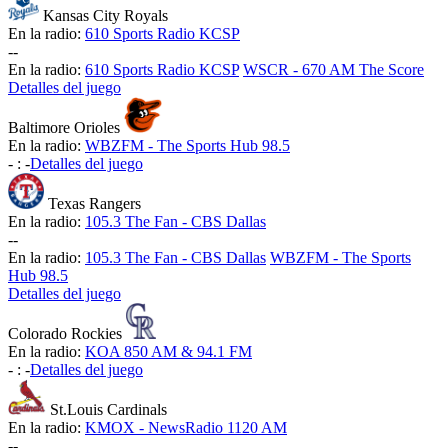
Kansas City Royals
En la radio:
610 Sports Radio KCSP
-
-
En la radio:
610 Sports Radio KCSP
WSCR - 670 AM The Score
Detalles del juego
Baltimore Orioles
En la radio:
WBZFM - The Sports Hub 98.5
-
:
-
Detalles del juego
Texas Rangers
En la radio:
105.3 The Fan - CBS Dallas
-
-
En la radio:
105.3 The Fan - CBS Dallas
WBZFM - The Sports
Hub 98.5
Detalles del juego
Colorado Rockies
En la radio:
KOA 850 AM & 94.1 FM
-
:
-
Detalles del juego
St.Louis Cardinals
En la radio:
KMOX - NewsRadio 1120 AM
-
-