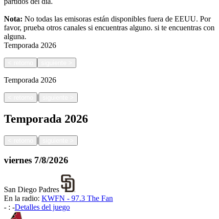
partidos del día.
Nota:
No todas las emisoras están disponibles fuera de EEUU. Por
favor, prueba otros canales si encuentras alguno.
si te encuentras con
alguna.
Temporada
2026
<
retorno
siguiente
>
Temporada
2026
|
<
retorno
siguiente
>
Temporada
2026
|
<
retorno
siguiente
>
viernes
7/8/2026
San Diego Padres
En la radio:
KWFN - 97.3 The Fan
-
:
-
Detalles del juego