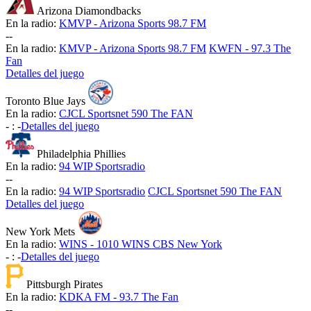
Arizona Diamondbacks
En la radio:
KMVP - Arizona Sports 98.7 FM
-
-
En la radio:
KMVP - Arizona Sports 98.7 FM
KWFN - 97.3 The
Fan
Detalles del juego
Toronto Blue Jays
En la radio:
CJCL Sportsnet 590 The FAN
-
:
-
Detalles del juego
Philadelphia Phillies
En la radio:
94 WIP Sportsradio
-
-
En la radio:
94 WIP Sportsradio
CJCL Sportsnet 590 The FAN
Detalles del juego
New York Mets
En la radio:
WINS - 1010 WINS CBS New York
-
:
-
Detalles del juego
Pittsburgh Pirates
En la radio:
KDKA FM - 93.7 The Fan
-
-