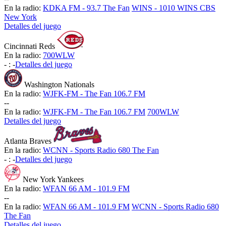
En la radio:
KDKA FM - 93.7 The Fan
WINS - 1010 WINS CBS
New York
Detalles del juego
Cincinnati Reds
En la radio:
700WLW
-
:
-
Detalles del juego
Washington Nationals
En la radio:
WJFK-FM - The Fan 106.7 FM
-
-
En la radio:
WJFK-FM - The Fan 106.7 FM
700WLW
Detalles del juego
Atlanta Braves
En la radio:
WCNN - Sports Radio 680 The Fan
-
:
-
Detalles del juego
New York Yankees
En la radio:
WFAN 66 AM - 101.9 FM
-
-
En la radio:
WFAN 66 AM - 101.9 FM
WCNN - Sports Radio 680
The Fan
Detalles del juego