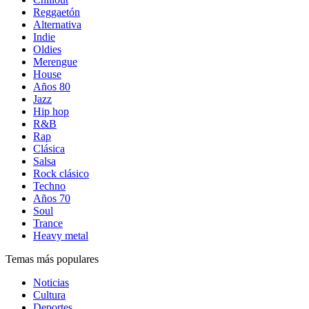
Reggaetón
Alternativa
Indie
Oldies
Merengue
House
Años 80
Jazz
Hip hop
R&B
Rap
Clásica
Salsa
Rock clásico
Techno
Años 70
Soul
Trance
Heavy metal
Temas más populares
Noticias
Cultura
Deportes