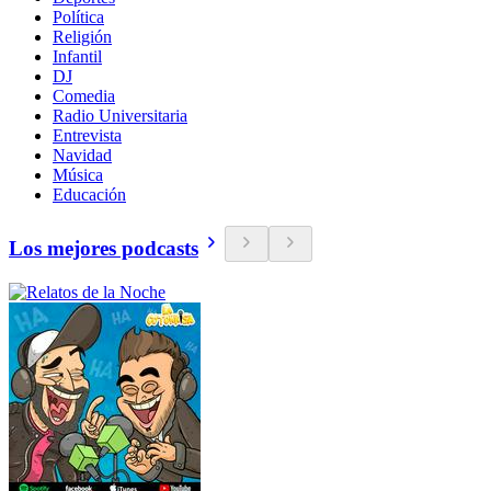
Política
Religión
Infantil
DJ
Comedia
Radio Universitaria
Entrevista
Navidad
Música
Educación
Los mejores podcasts