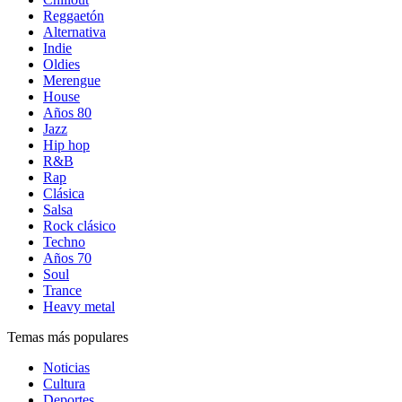
Reggaetón
Alternativa
Indie
Oldies
Merengue
House
Años 80
Jazz
Hip hop
R&B
Rap
Clásica
Salsa
Rock clásico
Techno
Años 70
Soul
Trance
Heavy metal
Temas más populares
Noticias
Cultura
Deportes