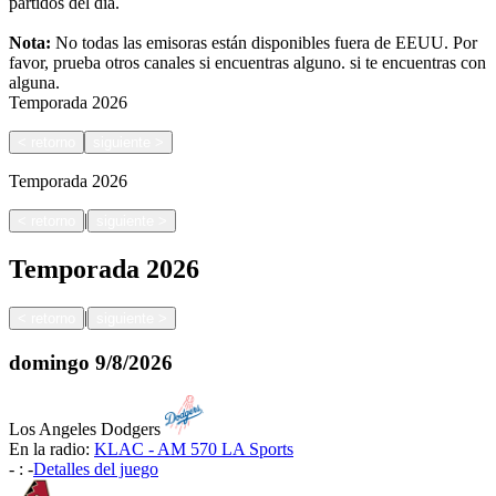
partidos del día.
Nota:
No todas las emisoras están disponibles fuera de EEUU. Por
favor, prueba otros canales si encuentras alguno.
si te encuentras con
alguna.
Temporada
2026
<
retorno
siguiente
>
Temporada
2026
|
<
retorno
siguiente
>
Temporada
2026
|
<
retorno
siguiente
>
domingo
9/8/2026
Los Angeles Dodgers
En la radio:
KLAC - AM 570 LA Sports
-
:
-
Detalles del juego