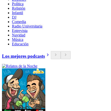
Política
Religión
Infantil
DJ
Comedia
Radio Universitaria
Entrevista
Navidad
Música
Educación
Los mejores podcasts