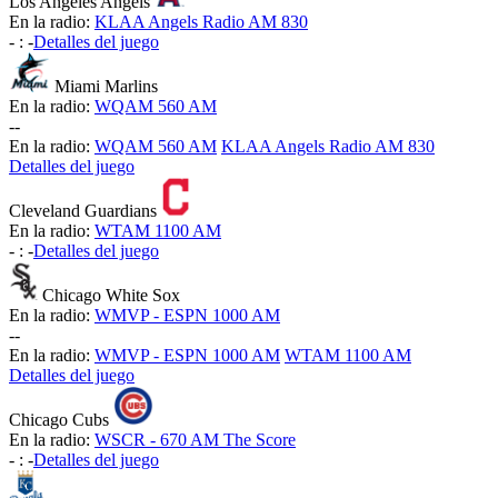
Los Angeles Angels
En la radio:
KLAA Angels Radio AM 830
-
:
-
Detalles del juego
Miami Marlins
En la radio:
WQAM 560 AM
-
-
En la radio:
WQAM 560 AM
KLAA Angels Radio AM 830
Detalles del juego
Cleveland Guardians
En la radio:
WTAM 1100 AM
-
:
-
Detalles del juego
Chicago White Sox
En la radio:
WMVP - ESPN 1000 AM
-
-
En la radio:
WMVP - ESPN 1000 AM
WTAM 1100 AM
Detalles del juego
Chicago Cubs
En la radio:
WSCR - 670 AM The Score
-
:
-
Detalles del juego