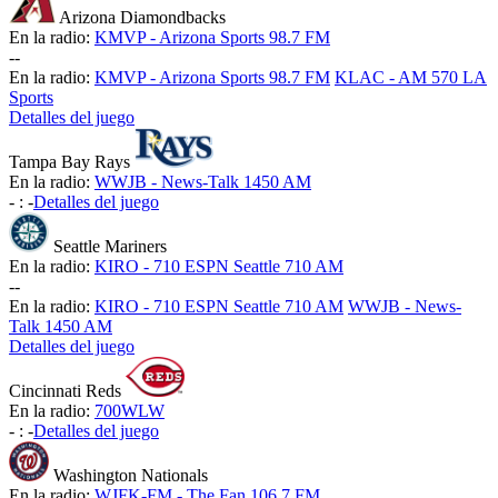
Arizona Diamondbacks
En la radio:
KMVP - Arizona Sports 98.7 FM
-
-
En la radio:
KMVP - Arizona Sports 98.7 FM
KLAC - AM 570 LA
Sports
Detalles del juego
Tampa Bay Rays
En la radio:
WWJB - News-Talk 1450 AM
-
:
-
Detalles del juego
Seattle Mariners
En la radio:
KIRO - 710 ESPN Seattle 710 AM
-
-
En la radio:
KIRO - 710 ESPN Seattle 710 AM
WWJB - News-
Talk 1450 AM
Detalles del juego
Cincinnati Reds
En la radio:
700WLW
-
:
-
Detalles del juego
Washington Nationals
En la radio:
WJFK-FM - The Fan 106.7 FM