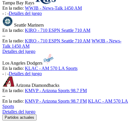
Tampa Bay Rays
En la radio:
WWJB - News-Talk 1450 AM
-
:
-
Detalles del juego
Seattle Mariners
En la radio:
KIRO - 710 ESPN Seattle 710 AM
-
-
En la radio:
KIRO - 710 ESPN Seattle 710 AM
WWJB - News-
Talk 1450 AM
Detalles del juego
Los Angeles Dodgers
En la radio:
KLAC - AM 570 LA Sports
-
:
-
Detalles del juego
Arizona Diamondbacks
En la radio:
KMVP - Arizona Sports 98.7 FM
-
-
En la radio:
KMVP - Arizona Sports 98.7 FM
KLAC - AM 570 LA
Sports
Detalles del juego
Partidos actuales