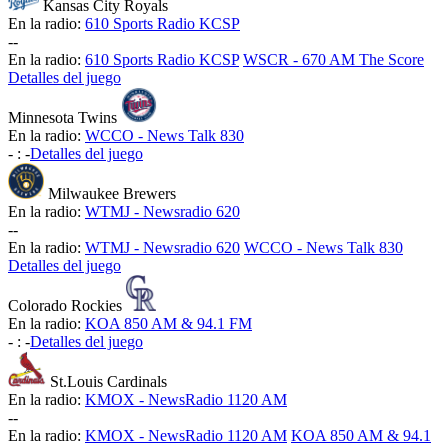
Kansas City Royals
En la radio:
610 Sports Radio KCSP
-
-
En la radio:
610 Sports Radio KCSP
WSCR - 670 AM The Score
Detalles del juego
Minnesota Twins
En la radio:
WCCO - News Talk 830
-
:
-
Detalles del juego
Milwaukee Brewers
En la radio:
WTMJ - Newsradio 620
-
-
En la radio:
WTMJ - Newsradio 620
WCCO - News Talk 830
Detalles del juego
Colorado Rockies
En la radio:
KOA 850 AM & 94.1 FM
-
:
-
Detalles del juego
St.Louis Cardinals
En la radio:
KMOX - NewsRadio 1120 AM
-
-
En la radio:
KMOX - NewsRadio 1120 AM
KOA 850 AM & 94.1