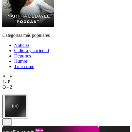
Categorías más populares
Noticias
Cultura y sociedad
Deportes
Humor
True crime
A - H
I - P
Q - Z