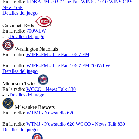
En la radio:
KDKA FM - 93.7 The Fan
WINS - 1010 WINS CBS
New York
Detalles del juego
Cincinnati Reds
En la radio:
700WLW
-
:
-
Detalles del juego
Washington Nationals
En la radio:
WJFK-FM - The Fan 106.7 FM
-
-
En la radio:
WJFK-FM - The Fan 106.7 FM
700WLW
Detalles del juego
Minnesota Twins
En la radio:
WCCO - News Talk 830
-
:
-
Detalles del juego
Milwaukee Brewers
En la radio:
WTMJ - Newsradio 620
-
-
En la radio:
WTMJ - Newsradio 620
WCCO - News Talk 830
Detalles del juego