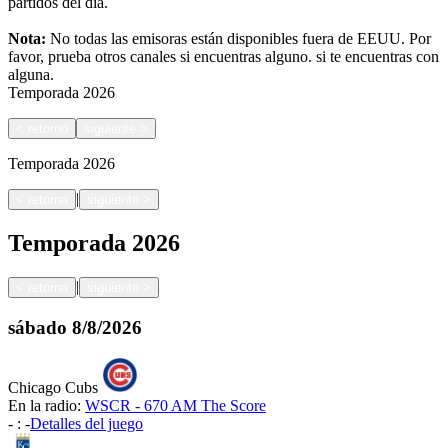
partidos del día.
Nota:
No todas las emisoras están disponibles fuera de EEUU. Por
favor, prueba otros canales si encuentras alguno.
si te encuentras con
alguna.
Temporada
2026
<
retorno
siguiente
>
Temporada
2026
|
<
retorno
siguiente
>
Temporada
2026
|
<
retorno
siguiente
>
sábado
8/8/2026
Chicago Cubs
En la radio:
WSCR - 670 AM The Score
-
:
-
Detalles del juego