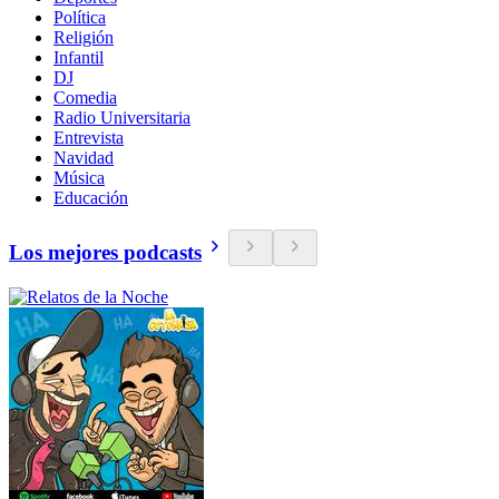
Política
Religión
Infantil
DJ
Comedia
Radio Universitaria
Entrevista
Navidad
Música
Educación
Los mejores podcasts