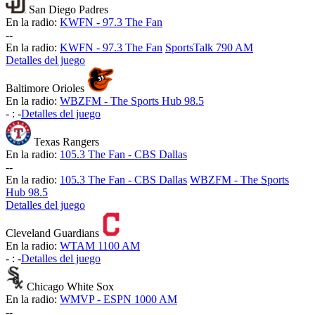
San Diego Padres
En la radio:
KWFN - 97.3 The Fan
-
-
En la radio:
KWFN - 97.3 The Fan
SportsTalk 790 AM
Detalles del juego
Baltimore Orioles
En la radio:
WBZFM - The Sports Hub 98.5
-
:
-
Detalles del juego
Texas Rangers
En la radio:
105.3 The Fan - CBS Dallas
-
-
En la radio:
105.3 The Fan - CBS Dallas
WBZFM - The Sports
Hub 98.5
Detalles del juego
Cleveland Guardians
En la radio:
WTAM 1100 AM
-
:
-
Detalles del juego
Chicago White Sox
En la radio:
WMVP - ESPN 1000 AM
-
-