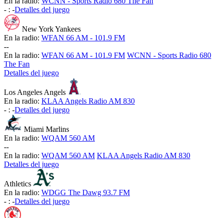
En la radio:
WCNN - Sports Radio 680 The Fan
-
:
-
Detalles del juego
New York Yankees
En la radio:
WFAN 66 AM - 101.9 FM
-
-
En la radio:
WFAN 66 AM - 101.9 FM
WCNN - Sports Radio 680
The Fan
Detalles del juego
Los Angeles Angels
En la radio:
KLAA Angels Radio AM 830
-
:
-
Detalles del juego
Miami Marlins
En la radio:
WQAM 560 AM
-
-
En la radio:
WQAM 560 AM
KLAA Angels Radio AM 830
Detalles del juego
Athletics
En la radio:
WDGG The Dawg 93.7 FM
-
:
-
Detalles del juego