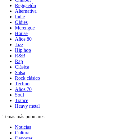
Reggaetón
Alternativa
Indie
Oldies
Merengue
House
Años 80
Jazz
Hip hop
R&B
Rap
Clásica
Salsa
Rock clásico
Techno
Años 70
Soul
Trance
Heavy metal
Temas más populares
Noticias
Cultura
Deportes