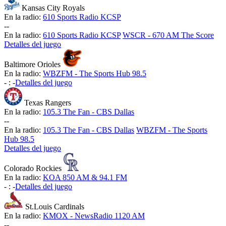
Kansas City Royals
En la radio:
610 Sports Radio KCSP
-
-
En la radio:
610 Sports Radio KCSP
WSCR - 670 AM The Score
Detalles del juego
Baltimore Orioles
En la radio:
WBZFM - The Sports Hub 98.5
-
:
-
Detalles del juego
Texas Rangers
En la radio:
105.3 The Fan - CBS Dallas
-
-
En la radio:
105.3 The Fan - CBS Dallas
WBZFM - The Sports
Hub 98.5
Detalles del juego
Colorado Rockies
En la radio:
KOA 850 AM & 94.1 FM
-
:
-
Detalles del juego
St.Louis Cardinals
En la radio:
KMOX - NewsRadio 1120 AM
-
-