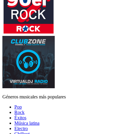
Géneros musicales más populares
Pop
Rock
Éxitos
Música latina
Electro
Chillout