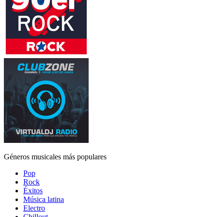
Géneros musicales más populares
Pop
Rock
Éxitos
Música latina
Electro
Chillout