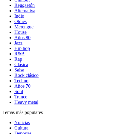
Reggaetón
Alternativa
Indie
Oldies
Merengue
House
Años 80
Jazz
Hip hop
R&B
Rap
Clásica
Salsa
Rock clásico
Techno
Años 70
Soul
Trance
Heavy metal
Temas más populares
Noticias
Cultura
Deportes