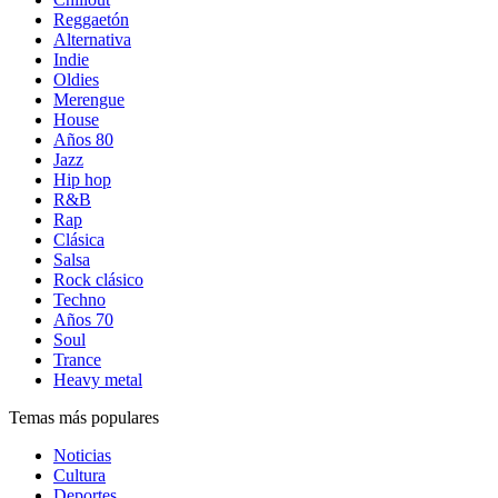
Reggaetón
Alternativa
Indie
Oldies
Merengue
House
Años 80
Jazz
Hip hop
R&B
Rap
Clásica
Salsa
Rock clásico
Techno
Años 70
Soul
Trance
Heavy metal
Temas más populares
Noticias
Cultura
Deportes