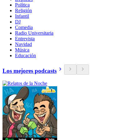
Política
Religión
Infantil
DJ
Comedia
Radio Universitaria
Entrevista
Navidad
Música
Educación
Los mejores podcasts