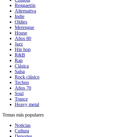
Reggaetón
Alternativa
Indie
Oldies
Merengue
House
Años 80
Jazz
Hip hop
R&B
Rap
Clásica
Salsa
Rock clásico
Techno
Años 70
Soul
Trance
Heavy metal
Temas más populares
Noticias
Cultura
Deportes