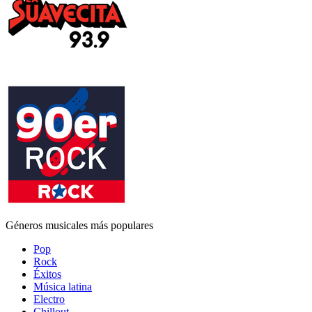
Géneros musicales más populares
Pop
Rock
Éxitos
Música latina
Electro
Chillout