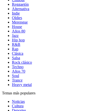
Reggaetón
Alternativa
Indie
Oldies
Merengue
House
Años 80
Jazz
Hip hop
R&B
Rap
Clásica
Salsa
Rock clásico
Techno
Años 70
Soul
Trance
Heavy metal
Temas más populares
Noticias
Cultura
Deportes