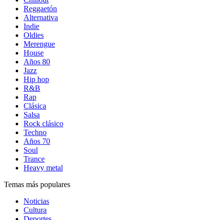
Reggaetón
Alternativa
Indie
Oldies
Merengue
House
Años 80
Jazz
Hip hop
R&B
Rap
Clásica
Salsa
Rock clásico
Techno
Años 70
Soul
Trance
Heavy metal
Temas más populares
Noticias
Cultura
Deportes