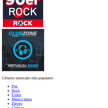
Géneros musicales más populares
Pop
Rock
Éxitos
Música latina
Electro
Chillout