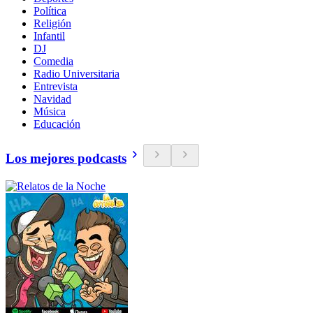
Política
Religión
Infantil
DJ
Comedia
Radio Universitaria
Entrevista
Navidad
Música
Educación
Los mejores podcasts