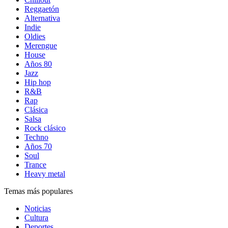
Reggaetón
Alternativa
Indie
Oldies
Merengue
House
Años 80
Jazz
Hip hop
R&B
Rap
Clásica
Salsa
Rock clásico
Techno
Años 70
Soul
Trance
Heavy metal
Temas más populares
Noticias
Cultura
Deportes