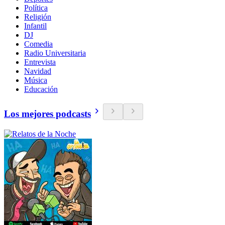
Política
Religión
Infantil
DJ
Comedia
Radio Universitaria
Entrevista
Navidad
Música
Educación
Los mejores podcasts