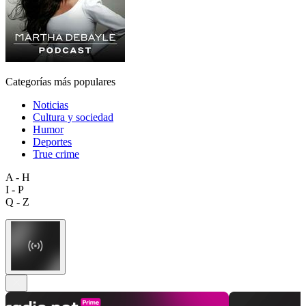
Categorías más populares
Noticias
Cultura y sociedad
Humor
Deportes
True crime
A - H
I - P
Q - Z