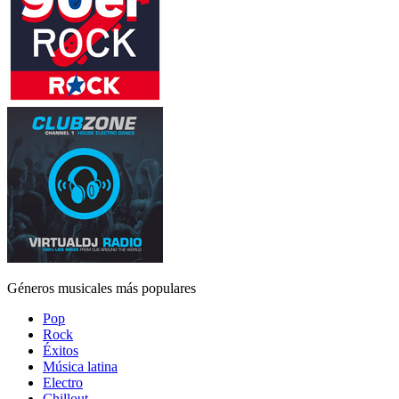
Géneros musicales más populares
Pop
Rock
Éxitos
Música latina
Electro
Chillout