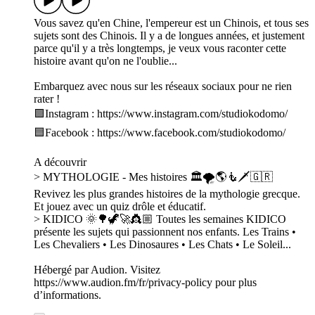
Vous savez qu'en Chine, l'empereur est un Chinois, et tous ses
sujets sont des Chinois. Il y a de longues années, et justement
parce qu'il y a très longtemps, je veux vous raconter cette
histoire avant qu'on ne l'oublie...
Embarquez avec nous sur les réseaux sociaux pour ne rien
rater !
🟪Instagram : https://www.instagram.com/studiokodomo/
🟦Facebook : https://www.facebook.com/studiokodomo/
A découvrir
> MYTHOLOGIE - Mes histoires 🏛🌪🌎🧜🗡🇬🇷
Revivez les plus grandes histoires de la mythologie grecque.
Et jouez avec un quiz drôle et éducatif.
> KIDICO 🌞🌳🦖🚀👸🏼 Toutes les semaines KIDICO
présente les sujets qui passionnent nos enfants. Les Trains •
Les Chevaliers • Les Dinosaures • Les Chats • Le Soleil...
Hébergé par Audion. Visitez
https://www.audion.fm/fr/privacy-policy pour plus
d’informations.