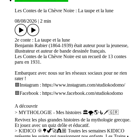
Les Contes de la Chèvre Noire : La taupe et la lune
08/08/2026
|
2 min
2e conte : La taupe et la lune
Benjamin Rabier (1864-1939) était auteur pour la jeunesse,
illustrateur et auteur de bande dessinée français.
Les Contes de la Chèvre Noire est un recueil de 13 contes
paru en 1931.
Embarquez avec nous sur les réseaux sociaux pour ne rien
rater !
🟪Instagram : https://www.instagram.com/studiokodomo/
🟦Facebook : https://www.facebook.com/studiokodomo
A découvrir
> MYTHOLOGIE - Mes histoires 🏛🌪🌎🧜🗡🇬🇷
Revivez les plus grandes histoires de la mythologie grecque.
Et jouez avec un quiz drôle et éducatif.
> KIDICO 🌞🌳🦖🚀👸🏼 Toutes les semaines KIDICO
présente les sujets qui passionnent nos enfants. Les Trains •