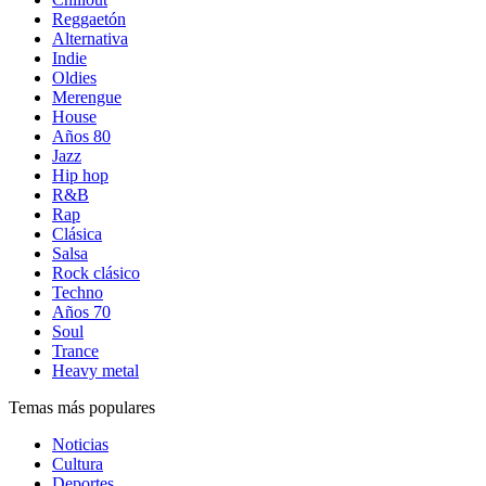
Reggaetón
Alternativa
Indie
Oldies
Merengue
House
Años 80
Jazz
Hip hop
R&B
Rap
Clásica
Salsa
Rock clásico
Techno
Años 70
Soul
Trance
Heavy metal
Temas más populares
Noticias
Cultura
Deportes