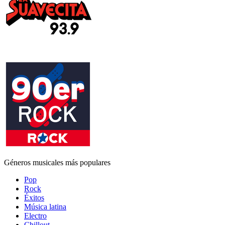
Géneros musicales más populares
Pop
Rock
Éxitos
Música latina
Electro
Chillout