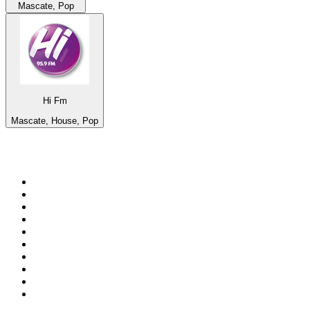
Mascate, Pop
Hi Fm
Mascate, House, Pop
Top 100 en
radio.net
1
.
Hits FM 106.1
2
.
Heart London
3
.
Mix 106.5 FM
4
.
La Primera 88.5 Fm
5
.
ANTENNE BAYERN - 2000er Hits
6
.
Radio Uva 90.5 FM
7
.
Q 107
8
.
ROCK ANTENNE - 90er Rock
9
.
Virtual DJ Radio - Clubzone
10
.
Rock 101