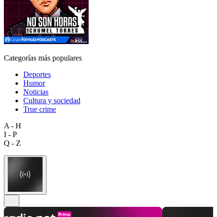
Categorías más populares
Deportes
Humor
Noticias
Cultura y sociedad
True crime
A - H
I - P
Q - Z