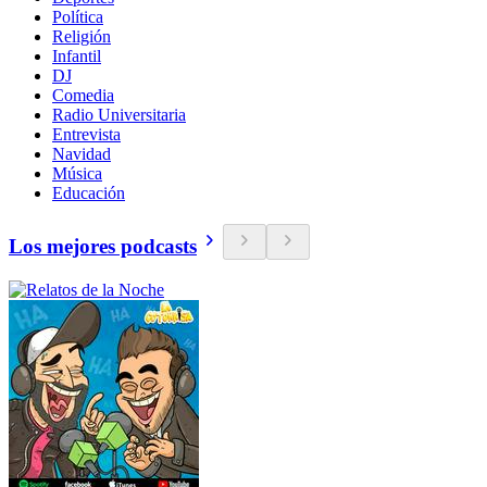
Política
Religión
Infantil
DJ
Comedia
Radio Universitaria
Entrevista
Navidad
Música
Educación
Los mejores podcasts