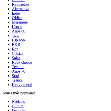
Reggaetón
Alternativa
Indie
Oldies
Merengue
House
Años 80
Jazz
Hip hop
R&B
Rap
Clásica
Salsa
Rock clásico
Techno
Años 70
Soul
Trance
Heavy metal
Temas más populares
Noticias
Cultura
Deportes