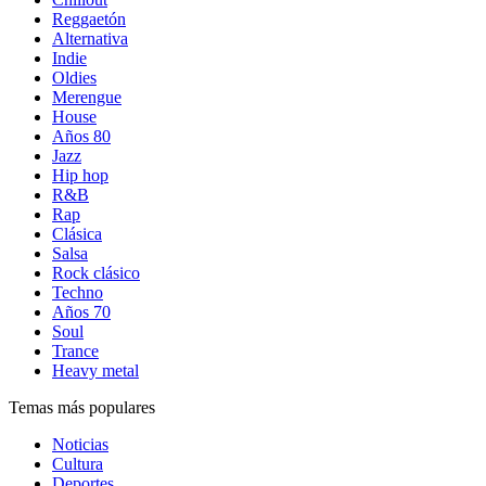
Reggaetón
Alternativa
Indie
Oldies
Merengue
House
Años 80
Jazz
Hip hop
R&B
Rap
Clásica
Salsa
Rock clásico
Techno
Años 70
Soul
Trance
Heavy metal
Temas más populares
Noticias
Cultura
Deportes