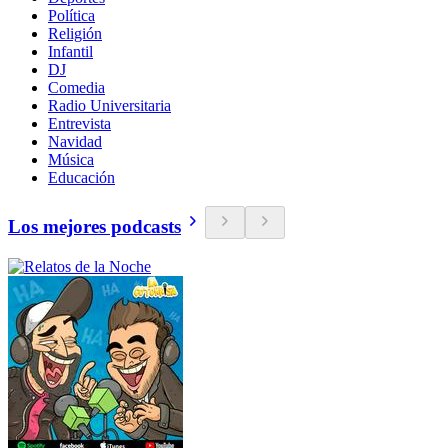
Política
Religión
Infantil
DJ
Comedia
Radio Universitaria
Entrevista
Navidad
Música
Educación
Los mejores podcasts