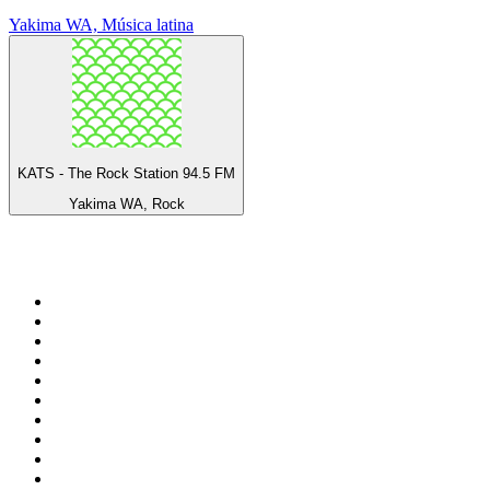
Yakima WA, Música latina
KATS - The Rock Station 94.5 FM
Yakima WA, Rock
Top 100 en
radio.net
1
.
Hits FM 106.1
2
.
Heart London
3
.
Mix 106.5 FM
4
.
La Primera 88.5 Fm
5
.
ANTENNE BAYERN - 2000er Hits
6
.
Radio Uva 90.5 FM
7
.
Q 107
8
.
ROCK ANTENNE - 90er Rock
9
.
Virtual DJ Radio - Clubzone
10
.
Rock 101