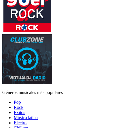
Géneros musicales más populares
Pop
Rock
Éxitos
Música latina
Electro
Chillout