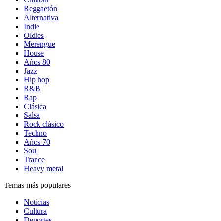
Reggaetón
Alternativa
Indie
Oldies
Merengue
House
Años 80
Jazz
Hip hop
R&B
Rap
Clásica
Salsa
Rock clásico
Techno
Años 70
Soul
Trance
Heavy metal
Temas más populares
Noticias
Cultura
Deportes