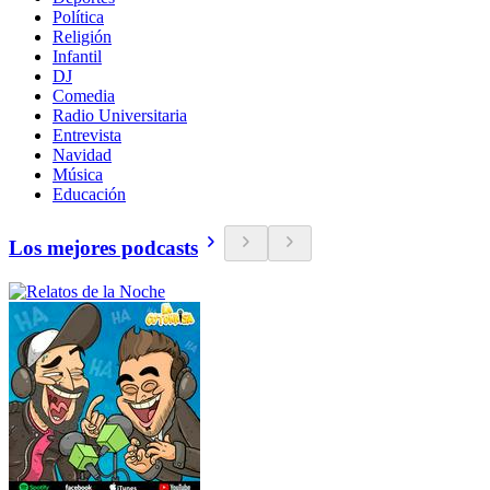
Política
Religión
Infantil
DJ
Comedia
Radio Universitaria
Entrevista
Navidad
Música
Educación
Los mejores podcasts