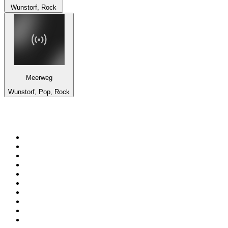
Wunstorf, Rock
Meerweg
Wunstorf, Pop, Rock
Top 100 en
radio.net
1
.
Hits FM 106.1
2
.
Mix 106.5 FM
3
.
Heart London
4
.
ANTENNE BAYERN - 2000er Hits
5
.
La Primera 88.5 Fm
6
.
Q 107
7
.
Radio Uva 90.5 FM
8
.
Ministerio W.A.M Radio
9
.
ROCK ANTENNE - 90er Rock
10
.
Virtual DJ Radio - Clubzone