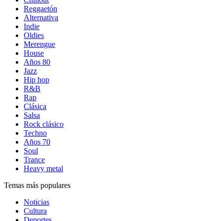
Reggaetón
Alternativa
Indie
Oldies
Merengue
House
Años 80
Jazz
Hip hop
R&B
Rap
Clásica
Salsa
Rock clásico
Techno
Años 70
Soul
Trance
Heavy metal
Temas más populares
Noticias
Cultura
Deportes