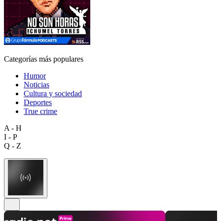
Categorías más populares
Humor
Noticias
Cultura y sociedad
Deportes
True crime
A - H
I - P
Q - Z