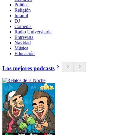
Política
Religión
Infantil
DJ
Comedia
Radio Universitaria
Entrevista
Navidad
Música
Educación
Los mejores podcasts