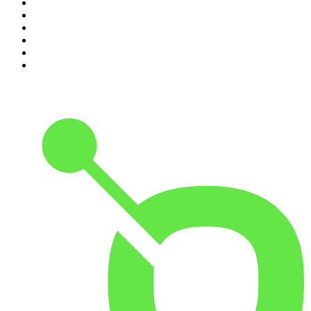
5
.
DramaMex: Historias que merecen ser escuchadas
6
.
EXTRA ANORMAL
7
.
Penitencia
8
.
Chisme Corporativo
9
.
Las Alucines
10
.
No Son Horas