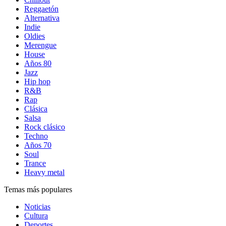
Reggaetón
Alternativa
Indie
Oldies
Merengue
House
Años 80
Jazz
Hip hop
R&B
Rap
Clásica
Salsa
Rock clásico
Techno
Años 70
Soul
Trance
Heavy metal
Temas más populares
Noticias
Cultura
Deportes