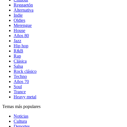
Reggaetón
Alternativa
Indie
Oldies
Merengue
House
Años 80
Jazz
Hip hop
R&B
Rap
Clásica
Salsa
Rock clásico
Techno
Años 70
Soul
Trance
Heavy metal
Temas más populares
Noticias
Cultura
Deportes