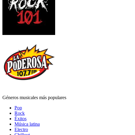
Géneros musicales más populares
Pop
Rock
Éxitos
Música latina
Electro
Chillout