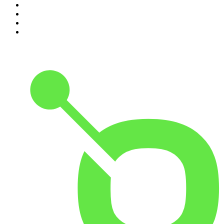
7
.
Chisme Corporativo
8
.
Las Alucines
9
.
DramaMex: Historias que merecen ser escuchadas
10
.
Cracks Podcast con Oso Trava