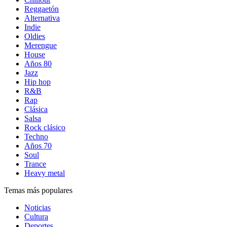
Reggaetón
Alternativa
Indie
Oldies
Merengue
House
Años 80
Jazz
Hip hop
R&B
Rap
Clásica
Salsa
Rock clásico
Techno
Años 70
Soul
Trance
Heavy metal
Temas más populares
Noticias
Cultura
Deportes