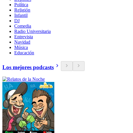
Política
Religión
Infantil
DJ
Comedia
Radio Universitaria
Entrevista
Navidad
Música
Educación
Los mejores podcasts