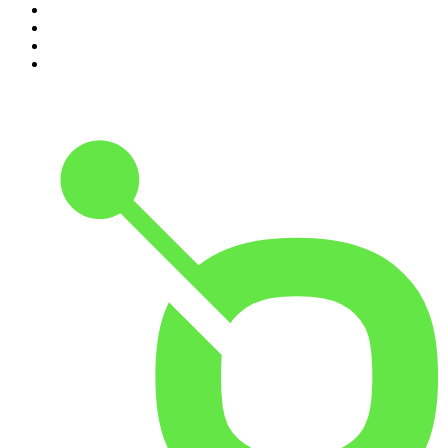
7
.
Penitencia
8
.
Chisme Corporativo
9
.
Las Alucines
10
.
No Son Horas