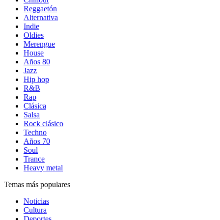
Reggaetón
Alternativa
Indie
Oldies
Merengue
House
Años 80
Jazz
Hip hop
R&B
Rap
Clásica
Salsa
Rock clásico
Techno
Años 70
Soul
Trance
Heavy metal
Temas más populares
Noticias
Cultura
Deportes