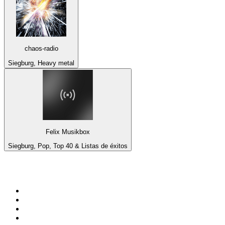
chaos-radio
Siegburg, Heavy metal
Felix Musikbox
Siegburg, Pop, Top 40 & Listas de éxitos
Top 100 en
radio.net
1
.
Hits FM 106.1
2
.
Heart London
3
.
Mix 106.5 FM
4
.
La Primera 88.5 Fm