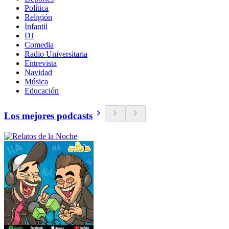
Política
Religión
Infantil
DJ
Comedia
Radio Universitaria
Entrevista
Navidad
Música
Educación
Los mejores podcasts