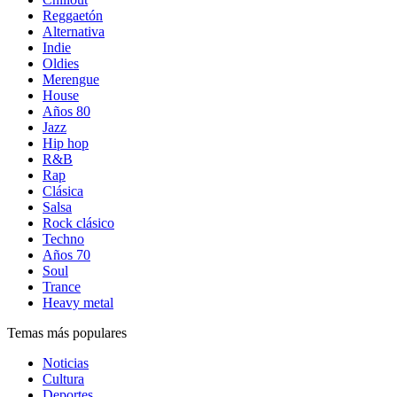
Reggaetón
Alternativa
Indie
Oldies
Merengue
House
Años 80
Jazz
Hip hop
R&B
Rap
Clásica
Salsa
Rock clásico
Techno
Años 70
Soul
Trance
Heavy metal
Temas más populares
Noticias
Cultura
Deportes