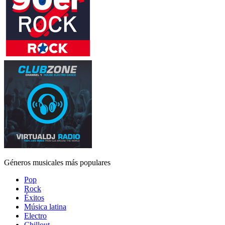
Géneros musicales más populares
Pop
Rock
Éxitos
Música latina
Electro
Chillout