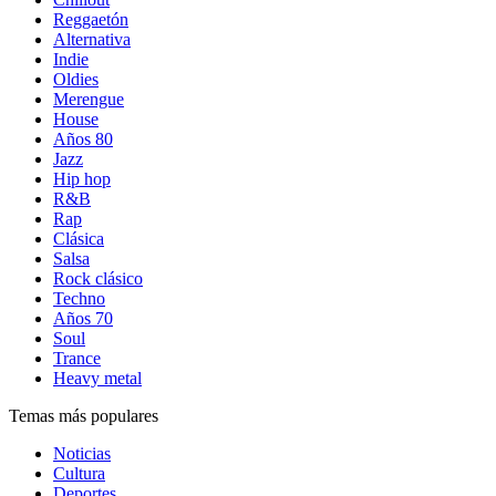
Reggaetón
Alternativa
Indie
Oldies
Merengue
House
Años 80
Jazz
Hip hop
R&B
Rap
Clásica
Salsa
Rock clásico
Techno
Años 70
Soul
Trance
Heavy metal
Temas más populares
Noticias
Cultura
Deportes