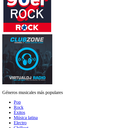
Géneros musicales más populares
Pop
Rock
Éxitos
Música latina
Electro
Chillout