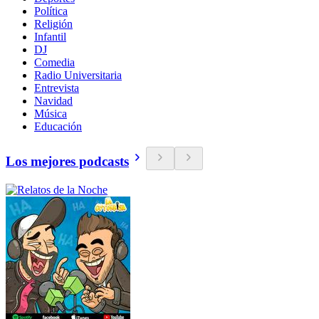
Política
Religión
Infantil
DJ
Comedia
Radio Universitaria
Entrevista
Navidad
Música
Educación
Los mejores podcasts