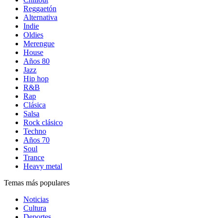
Reggaetón
Alternativa
Indie
Oldies
Merengue
House
Años 80
Jazz
Hip hop
R&B
Rap
Clásica
Salsa
Rock clásico
Techno
Años 70
Soul
Trance
Heavy metal
Temas más populares
Noticias
Cultura
Deportes