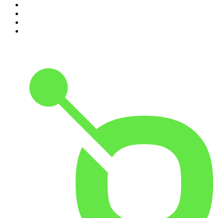
7
.
Penitencia
8
.
Chisme Corporativo
9
.
No Son Horas
10
.
Martha Debayle