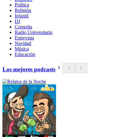
Política
Religión
Infantil
DJ
Comedia
Radio Universitaria
Entrevista
Navidad
Música
Educación
Los mejores podcasts