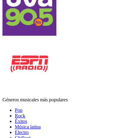
Géneros musicales más populares
Pop
Rock
Éxitos
Música latina
Electro
Chillout