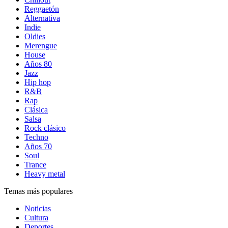
Reggaetón
Alternativa
Indie
Oldies
Merengue
House
Años 80
Jazz
Hip hop
R&B
Rap
Clásica
Salsa
Rock clásico
Techno
Años 70
Soul
Trance
Heavy metal
Temas más populares
Noticias
Cultura
Deportes