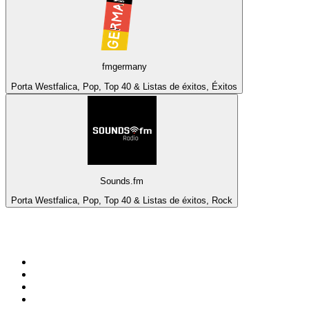
fmgermany
Porta Westfalica, Pop, Top 40 & Listas de éxitos, Éxitos
Sounds.fm
Porta Westfalica, Pop, Top 40 & Listas de éxitos, Rock
Top 100 en
radio.net
1
.
Hits FM 106.1
2
.
Mix 106.5 FM
3
.
La Primera 88.5 Fm
4
.
ANTENNE BAYERN - 2000er Hits