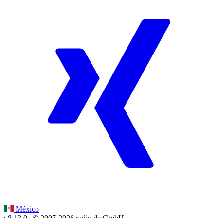
México
v8.13.0
| © 2007-
2026
radio.de GmbH