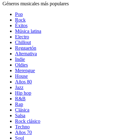
Géneros musicales más populares
Pop
Rock
Éxitos
Música latina
Electro
Chillout
Reggaetón
Alternativa
Indie
Oldies
Merengue
House
Años 80
Jazz
Hip hop
R&B
Rap
Clásica
Salsa
Rock clásico
Techno
Años 70
Soul