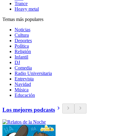
Trance
Heavy metal
Temas más populares
Noticias
Cultura
Deportes
Política
Religión
Infantil
DJ
Comedia
Radio Universitaria
Entrevista
Navidad
Música
Educación
Los mejores podcasts