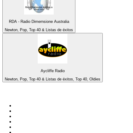
RDA - Radio Dimernsione Australia
Newton, Pop, Top 40 & Listas de éxitos
Aycliffe Radio
Newton, Pop, Top 40 & Listas de éxitos, Top 40, Oldies
Top 100 en
radio.net
1
.
Hits FM 106.1
2
.
Mix 106.5 FM
3
.
La Primera 88.5 Fm
4
.
ANTENNE BAYERN - 2000er Hits
5
.
Heart London
6
.
Q 107