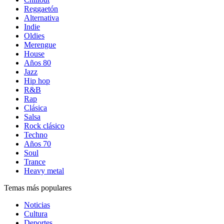
Reggaetón
Alternativa
Indie
Oldies
Merengue
House
Años 80
Jazz
Hip hop
R&B
Rap
Clásica
Salsa
Rock clásico
Techno
Años 70
Soul
Trance
Heavy metal
Temas más populares
Noticias
Cultura
Deportes