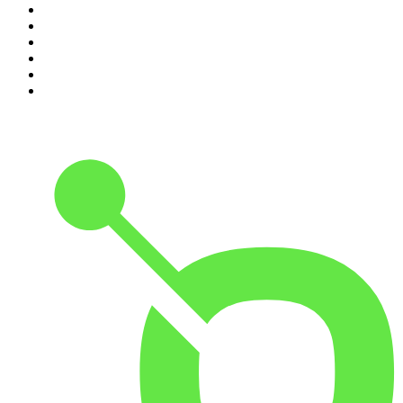
5
.
DramaMex: Historias que merecen ser escuchadas
6
.
EXTRA ANORMAL
7
.
Chisme Corporativo
8
.
Penitencia
9
.
Las Alucines
10
.
Hermanos de Leche