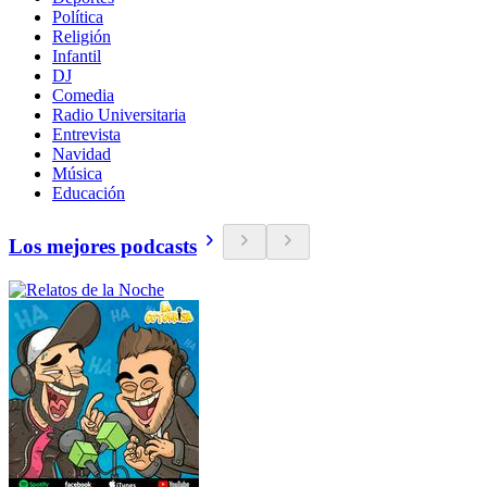
Política
Religión
Infantil
DJ
Comedia
Radio Universitaria
Entrevista
Navidad
Música
Educación
Los mejores podcasts