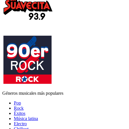
Géneros musicales más populares
Pop
Rock
Éxitos
Música latina
Electro
Chillout