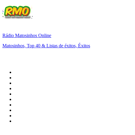
Rádio Matosinhos Online
Matosinhos, Top 40 & Listas de éxitos, Éxitos
Top 100 en
radio.net
1
.
Hits FM 106.1
2
.
Heart London
3
.
Mix 106.5 FM
4
.
ANTENNE BAYERN - 2000er Hits
5
.
Radio Uva 90.5 FM
6
.
La Primera 88.5 Fm
7
.
Q 107
8
.
Virtual DJ Radio - Clubzone
9
.
KINT FM - La Suavecita 93.9
10
.
ROCK ANTENNE - 90er Rock
Top 100 podcasts en
México