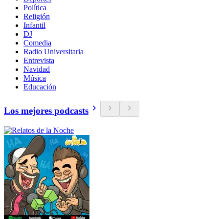
Política
Religión
Infantil
DJ
Comedia
Radio Universitaria
Entrevista
Navidad
Música
Educación
Los mejores podcasts