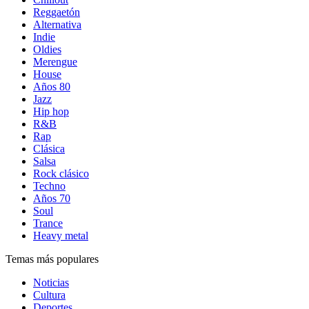
Reggaetón
Alternativa
Indie
Oldies
Merengue
House
Años 80
Jazz
Hip hop
R&B
Rap
Clásica
Salsa
Rock clásico
Techno
Años 70
Soul
Trance
Heavy metal
Temas más populares
Noticias
Cultura
Deportes