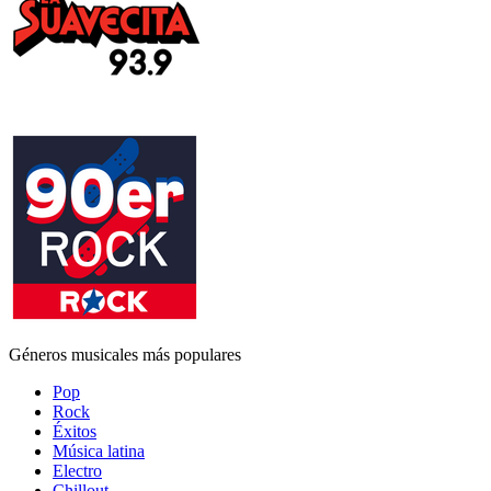
Géneros musicales más populares
Pop
Rock
Éxitos
Música latina
Electro
Chillout