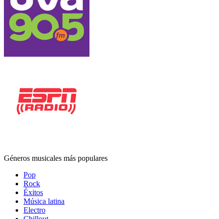
Géneros musicales más populares
Pop
Rock
Éxitos
Música latina
Electro
Chillout