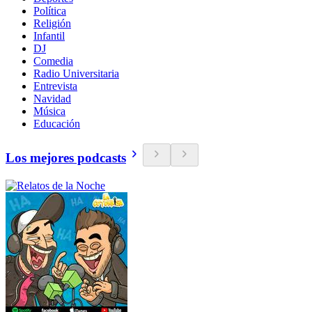
Política
Religión
Infantil
DJ
Comedia
Radio Universitaria
Entrevista
Navidad
Música
Educación
Los mejores podcasts