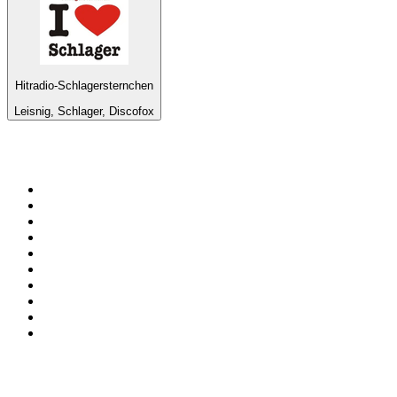
Hitradio-Schlagersternchen
Leisnig, Schlager, Discofox
Top 100 en
radio.net
1
.
Hits FM 106.1
2
.
Mix 106.5 FM
3
.
La Primera 88.5 Fm
4
.
ANTENNE BAYERN - 2000er Hits
5
.
Heart London
6
.
Q 107
7
.
Ministerio W.A.M Radio
8
.
Virtual DJ Radio - Clubzone
9
.
Radio Uva 90.5 FM
10
.
ESPN Radio
Top 100 podcasts en
México