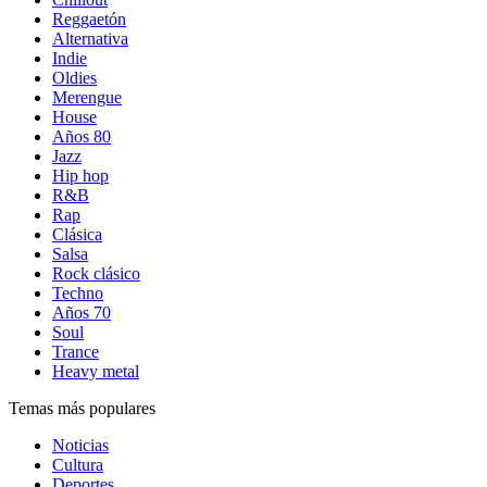
Reggaetón
Alternativa
Indie
Oldies
Merengue
House
Años 80
Jazz
Hip hop
R&B
Rap
Clásica
Salsa
Rock clásico
Techno
Años 70
Soul
Trance
Heavy metal
Temas más populares
Noticias
Cultura
Deportes