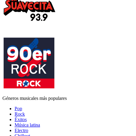
Géneros musicales más populares
Pop
Rock
Éxitos
Música latina
Electro
Chillout