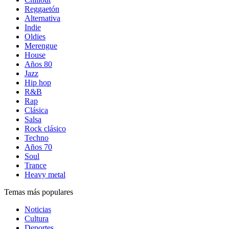
Reggaetón
Alternativa
Indie
Oldies
Merengue
House
Años 80
Jazz
Hip hop
R&B
Rap
Clásica
Salsa
Rock clásico
Techno
Años 70
Soul
Trance
Heavy metal
Temas más populares
Noticias
Cultura
Deportes