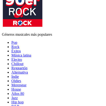
Géneros musicales más populares
Pop
Rock
Éxitos
Música latina
Electro
Chillout
Reggaetón
Alternativa
Indie
Oldies
Merengue
House
Años 80
Jazz
Hip hop