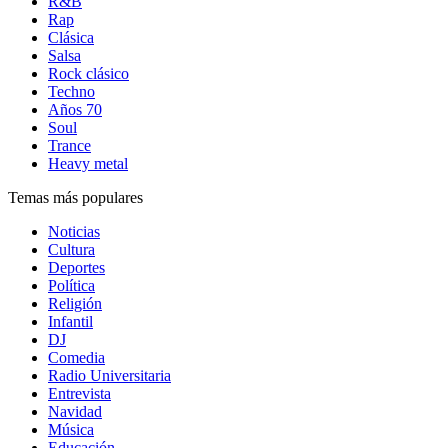
R&B
Rap
Clásica
Salsa
Rock clásico
Techno
Años 70
Soul
Trance
Heavy metal
Temas más populares
Noticias
Cultura
Deportes
Política
Religión
Infantil
DJ
Comedia
Radio Universitaria
Entrevista
Navidad
Música
Educación