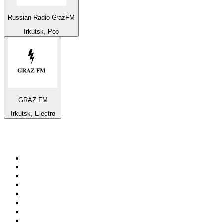
Russian Radio GrazFM
Irkutsk, Pop
GRAZ FM
Irkutsk, Electro
Top 100 en
radio.net
1
.
Hits FM 106.1
2
.
Heart London
3
.
Mix 106.5 FM
4
.
ANTENNE BAYERN - 2000er Hits
5
.
Radio Uva 90.5 FM
6
.
La Primera 88.5 Fm
7
.
Q 107
8
.
Virtual DJ Radio - Clubzone