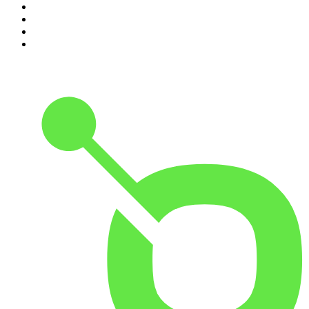
7
.
Penitencia
8
.
Chisme Corporativo
9
.
Las Alucines
10
.
No Son Horas