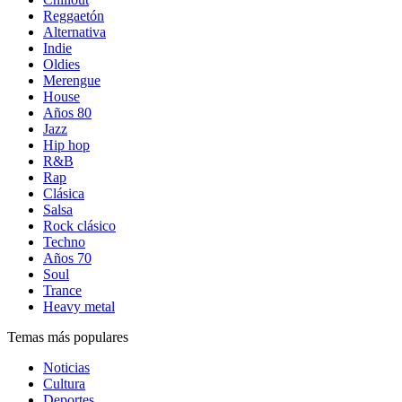
Reggaetón
Alternativa
Indie
Oldies
Merengue
House
Años 80
Jazz
Hip hop
R&B
Rap
Clásica
Salsa
Rock clásico
Techno
Años 70
Soul
Trance
Heavy metal
Temas más populares
Noticias
Cultura
Deportes