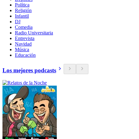
Política
Religión
Infantil
DJ
Comedia
Radio Universitaria
Entrevista
Navidad
Música
Educación
Los mejores podcasts