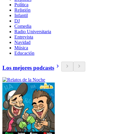
Política
Religión
Infantil
DJ
Comedia
Radio Universitaria
Entrevista
Navidad
Música
Educación
Los mejores podcasts