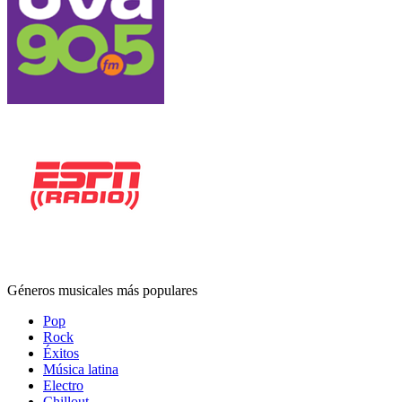
Géneros musicales más populares
Pop
Rock
Éxitos
Música latina
Electro
Chillout