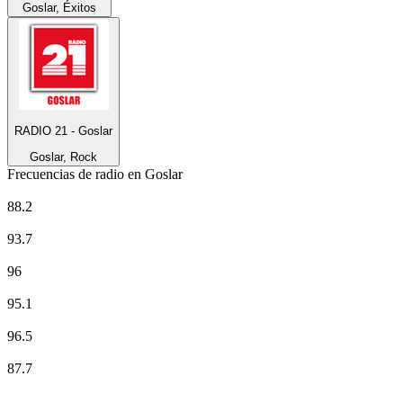
Goslar, Éxitos
RADIO 21 - Goslar
Goslar, Rock
Frecuencias de radio en Goslar
NDR 1 Niedersachsen - Region Braunschweig
88.2
NDR 2
93.7
NDR Info - Region Niedersachsen
96
NDR Kultur
95.1
N-JOY
96.5
RADIO 21 - Goslar
87.7