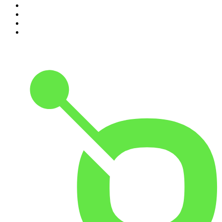
7
.
Hermanos de Leche
8
.
DramaMex: Historias que merecen ser escuchadas
9
.
Penitencia
10
.
Martha Debayle