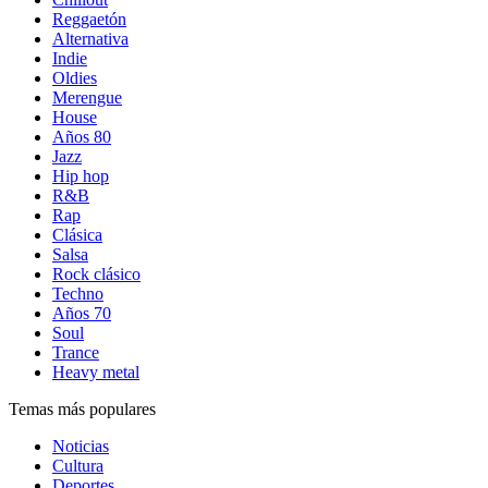
Reggaetón
Alternativa
Indie
Oldies
Merengue
House
Años 80
Jazz
Hip hop
R&B
Rap
Clásica
Salsa
Rock clásico
Techno
Años 70
Soul
Trance
Heavy metal
Temas más populares
Noticias
Cultura
Deportes