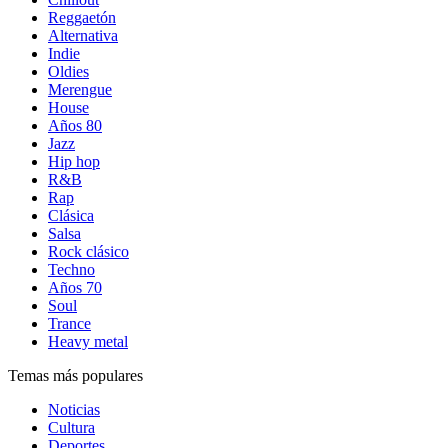
Reggaetón
Alternativa
Indie
Oldies
Merengue
House
Años 80
Jazz
Hip hop
R&B
Rap
Clásica
Salsa
Rock clásico
Techno
Años 70
Soul
Trance
Heavy metal
Temas más populares
Noticias
Cultura
Deportes