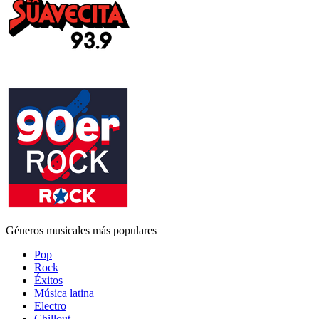
Géneros musicales más populares
Pop
Rock
Éxitos
Música latina
Electro
Chillout