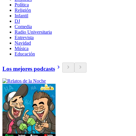
Política
Religión
Infantil
DJ
Comedia
Radio Universitaria
Entrevista
Navidad
Música
Educación
Los mejores podcasts