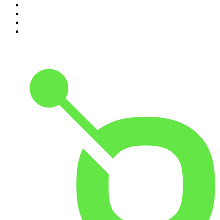
7
.
Chisme Corporativo
8
.
Penitencia
9
.
Las Alucines
10
.
Hermanos de Leche