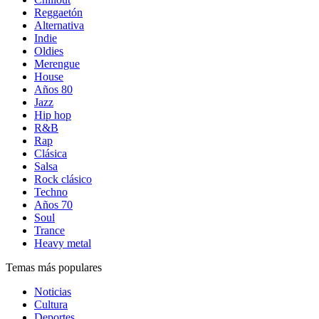
Reggaetón
Alternativa
Indie
Oldies
Merengue
House
Años 80
Jazz
Hip hop
R&B
Rap
Clásica
Salsa
Rock clásico
Techno
Años 70
Soul
Trance
Heavy metal
Temas más populares
Noticias
Cultura
Deportes