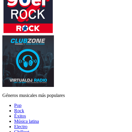
Géneros musicales más populares
Pop
Rock
Éxitos
Música latina
Electro
Chillout