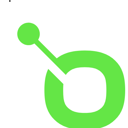
10
.
Martha Debayle