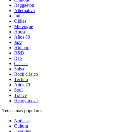
Reggaetón
Alternativa
Indie
Oldies
Merengue
House
Años 80
Jazz
Hip hop
R&B
Rap
Clásica
Salsa
Rock clásico
Techno
Años 70
Soul
Trance
Heavy metal
Temas más populares
Noticias
Cultura
Deportes