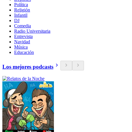
Política
Religión
Infantil
DJ
Comedia
Radio Universitaria
Entrevista
Navidad
Música
Educación
Los mejores podcasts