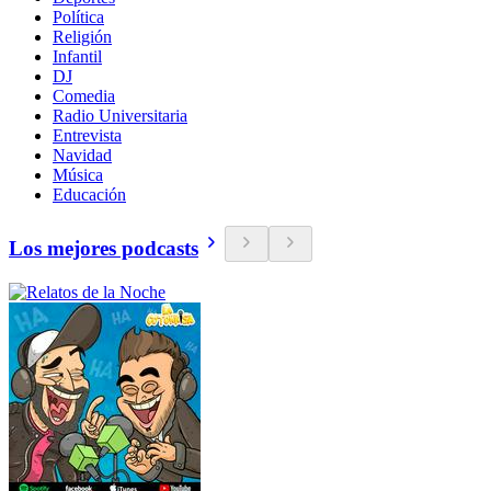
Política
Religión
Infantil
DJ
Comedia
Radio Universitaria
Entrevista
Navidad
Música
Educación
Los mejores podcasts