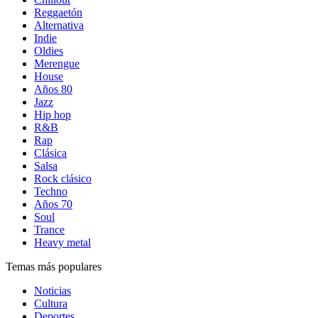
Reggaetón
Alternativa
Indie
Oldies
Merengue
House
Años 80
Jazz
Hip hop
R&B
Rap
Clásica
Salsa
Rock clásico
Techno
Años 70
Soul
Trance
Heavy metal
Temas más populares
Noticias
Cultura
Deportes