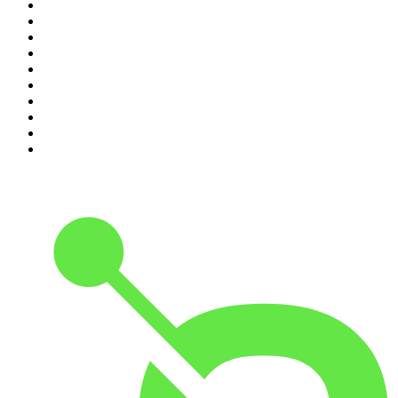
1
.
Relatos de la Noche
2
.
La Cotorrisa
3
.
La Corneta
4
.
Leyendas Legendarias
5
.
EXTRA ANORMAL
6
.
DramaMex: Historias que merecen ser escuchadas
7
.
Penitencia
8
.
Chisme Corporativo
9
.
No Son Horas
10
.
Martha Debayle