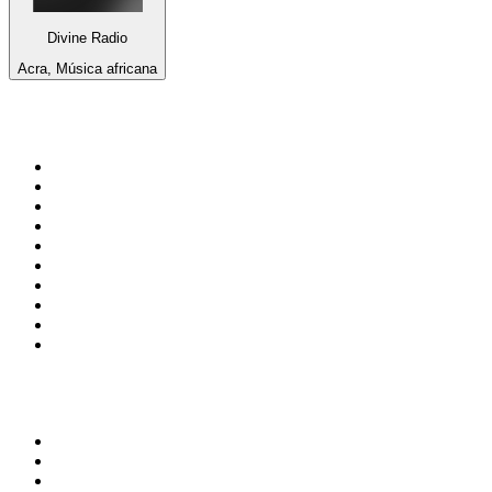
Divine Radio
Acra, Música africana
Top 100 en
radio.net
1
.
Hits FM 106.1
2
.
Mix 106.5 FM
3
.
La Primera 88.5 Fm
4
.
ANTENNE BAYERN - 2000er Hits
5
.
Heart London
6
.
Q 107
7
.
Radio Uva 90.5 FM
8
.
Ministerio W.A.M Radio
9
.
Virtual DJ Radio - Clubzone
10
.
BAYERN 1
Top 100 podcasts en
México
1
.
Relatos de la Noche
2
.
La Cotorrisa
3
.
La Corneta