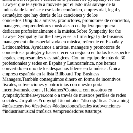
Lawyer que te ayuda a moverte por el lado más salvaje de la
industria de la música: ese lado económico, empresarial, legal y
estratégico que hay detrás de las canciones y de los
conciertos.Dirigido a artistas, productores, promotores de conciertos,
managers, emprendedores musicales o cualquiera que quiera
dedicarse profesionalmente a la música.Sobre Sympathy for the
Lawyer Sympathy for the Lawyer es la firma legal y de business
management ultraespecializada en música, referente en España y
Latinoamérica. Ayudamos a artistas, managers y promotores de
conciertos a proteger y hacer crecer su negocio en todos los aspectos
legales, empresariales y estratégicos. Con un equipo de más de 30
profesionales y sedes en España y Latinoamérica, nos hemos
convertido en uno de los despachos líderes en la música. Única
empresa española en la lista Billboard Top Business
Managers.También conseguimos dinero en forma de incentivos
fiscales, subvenciones y patrocinios con nuestro portal
incentivamusic.com. ¿Hablamos?Contacta con nosotros en
sympathyforthelawyer.com o a través de nuestros perfiles de redes
sociales. #royalties #copyright #contratos #discográficas #streaming
#músicaenvivo #festivales #deduccionesfiscales #subvenciones
#industriamusical #música #emprendedores #startups
Sitio web del podcast