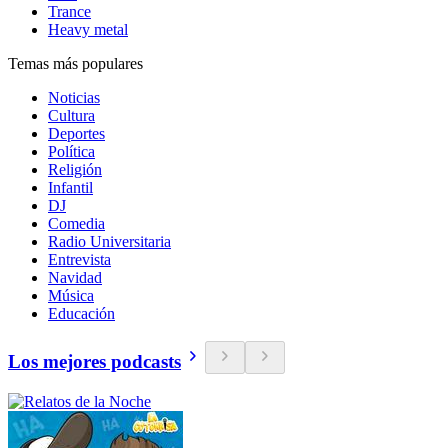
Trance
Heavy metal
Temas más populares
Noticias
Cultura
Deportes
Política
Religión
Infantil
DJ
Comedia
Radio Universitaria
Entrevista
Navidad
Música
Educación
Los mejores podcasts