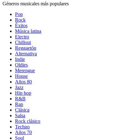
Géneros musicales más populares
Pop
Rock
Éxitos
Música latina
Electro
Chillout
Reggaetón
Alternativa
Indie
Oldies
Merengue
House
Años 80
Jazz
Hip hop
R&B
Rap
Clásica
Salsa
Rock clásico
Techno
Años 70
Soul