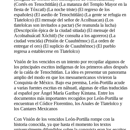
(Cortés en Tenochtitlán) (La matanza del Templo Mayor en la
fiesta de Tóxcatl) (La noche triste) (El regreso de los
españoles) (El asedio de Tenochtitlán) (La gente se refugia en
Tlatelolco) (El mensaje del señor de Acolhuacan) (Los
tlatelolcas son invitados a pactar) (Se reanunda la lucha)
(Descripción épica de la ciudad sitiada) (El mensaje del
Acolnahuácatl Xóchitl) (Se consulta a los agoreros) (La
ciudad vencida) (Prisión de Cuauhtémoc) (La orden de
entregar el oro) (El suplicio de Cuauhtémoc) (El pueblo
regresa a establecerse en Tlatelolco)
Visión de los vencidos es un intento por recopilar algunos de
los principales escritos indígenas de los primeros años después
de la caída de Tenochtitlan. La idea es presentar un panorama
amplio del modo en que los mesoamericanos vivieron la
Conquista de México. Bajo esa premisa, León-Portilla acude
a varias fuentes escritas en náhuatl, algunas de ellas traducidas
al español por Ángel María Garibay Kintana. Entre los
documentos más importantes recogidos por León-Portilla se
encuentran el Códice Florentino, los Anales de Tlatelolco y
los Cantares Mexicanos
Con Visión de los vencidos León-Portilla rompe con la
historia conocida, ya que hasta el momento los textos
universalmente difundidos sobre la conquista eran los escritos