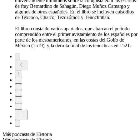
universalmente difundidos sobre la conquista eran los escritos
de fray Bernardino de Sahagún, Diego Muñoz Camargo y
algunos de otros españoles. En el libro se incluyen episodios
de Texcoco, Chalco, Tezozómoc y Tenochtitlan.
El libro consta de varios apartados, que abarcan el período
comprendido entre el primer avistamiento de los españoles por
parte de los mesoamericanos, en las costas del Golfo de
México (1519), y la derrota final de los tenochcas en 1521.
1
2
3
4
5
6
Más podcasts de Historia
Más podcasts de Historia