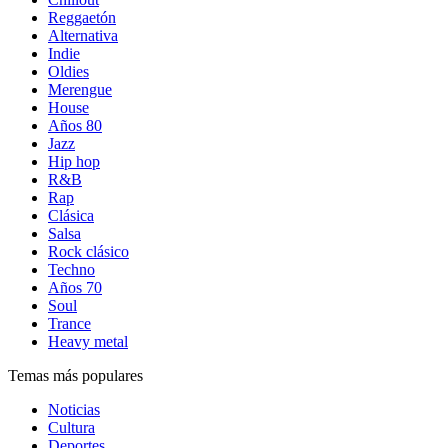
Reggaetón
Alternativa
Indie
Oldies
Merengue
House
Años 80
Jazz
Hip hop
R&B
Rap
Clásica
Salsa
Rock clásico
Techno
Años 70
Soul
Trance
Heavy metal
Temas más populares
Noticias
Cultura
Deportes