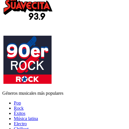
Géneros musicales más populares
Pop
Rock
Éxitos
Música latina
Electro
Chillout