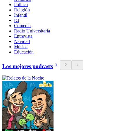
Política
Religión
Infantil
DJ
Comedia
Radio Universitaria
Entrevista
Navidad
Música
Educación
Los mejores podcasts