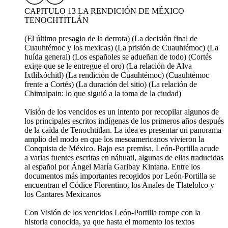
CAPITULO 13 LA RENDICIÓN DE MÉXICO
TENOCHTITLÁN
(El último presagio de la derrota) (La decisión final de
Cuauhtémoc y los mexicas) (La prisión de Cuauhtémoc) (La
huída general) (Los españoles se adueñan de todo) (Cortés
exige que se le entregue el oro) (La relación de Alva
Ixtlilxóchitl) (La rendición de Cuauhtémoc) (Cuauhtémoc
frente a Cortés) (La duración del sitio) (La relación de
Chimalpain: lo que siguió a la toma de la ciudad)
Visión de los vencidos es un intento por recopilar algunos de
los principales escritos indígenas de los primeros años después
de la caída de Tenochtitlan. La idea es presentar un panorama
amplio del modo en que los mesoamericanos vivieron la
Conquista de México. Bajo esa premisa, León-Portilla acude
a varias fuentes escritas en náhuatl, algunas de ellas traducidas
al español por Ángel María Garibay Kintana. Entre los
documentos más importantes recogidos por León-Portilla se
encuentran el Códice Florentino, los Anales de Tlatelolco y
los Cantares Mexicanos
Con Visión de los vencidos León-Portilla rompe con la
historia conocida, ya que hasta el momento los textos