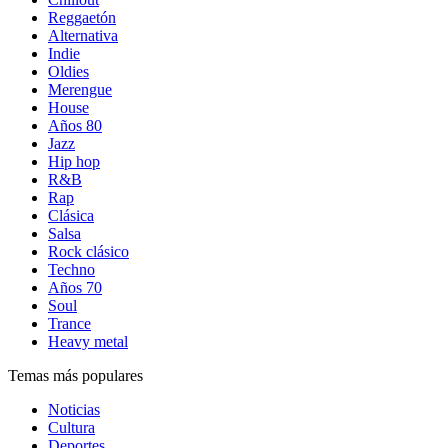
Reggaetón
Alternativa
Indie
Oldies
Merengue
House
Años 80
Jazz
Hip hop
R&B
Rap
Clásica
Salsa
Rock clásico
Techno
Años 70
Soul
Trance
Heavy metal
Temas más populares
Noticias
Cultura
Deportes