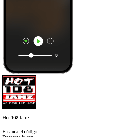
Hot 108 Jamz
Escanea el código,