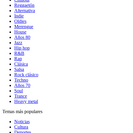
Reggaetón
Alternativa
Indie
Oldies
Merengue
House
Años 80
Jazz
Hip hop
R&B
Rap
Clásica
Salsa
Rock clásico
Techno
Años 70
Soul
Trance
Heavy metal
Temas más populares
Noticias
Cultura
Deportes